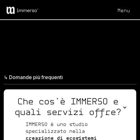
Menu
Chiudi
FAQs
↳ Domande più frequenti
Che cos'è IMMERSO e
quali servizi offre?
IMMERSO è uno studio
specializzato nella
creazione di ecosistemi