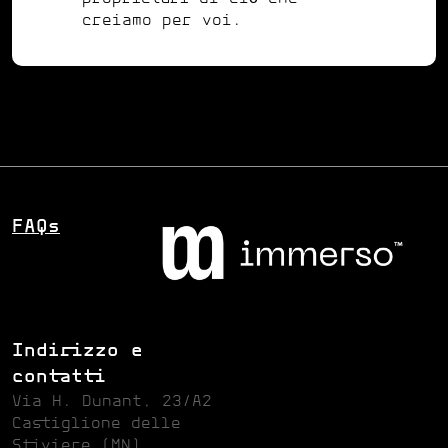
creiamo per voi.
FAQs
Indirizzo e
contatti
Via H. Dunant, 23/A2
Castiglione delle
Stiviere (MN)