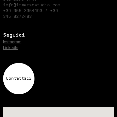
info@immersostudio.com
+39 366 3364493 / +39
346 8272483
Seguici
Instagram
Linkedln
Contattaci