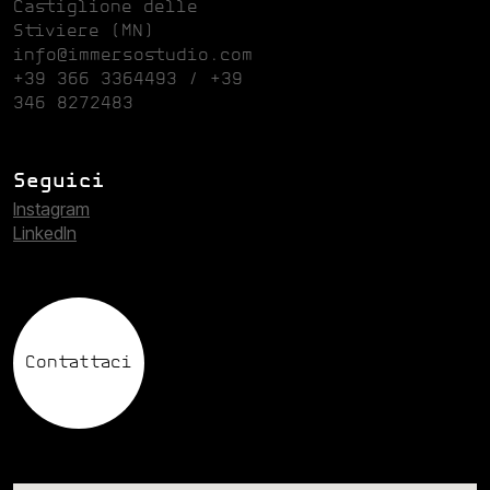
Castiglione delle
Stiviere (MN)
info@immersostudio.com
+39 366 3364493 / +39
346 8272483
Seguici
Instagram
Linkedln
Contattaci