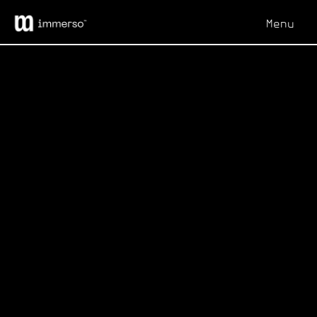
Menu
Chiudi
ARDUINO™
Cliente
Gummy Industries
Anno
2019
Servizio
3D e nuove tecnologie