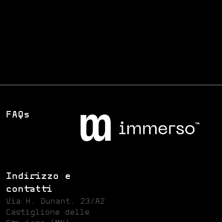
2025
Anno
Esperienza VR
Servizio
FAQs
Indirizzo e
contatti
Via H. Dunant, 23/A2
Castiglione delle