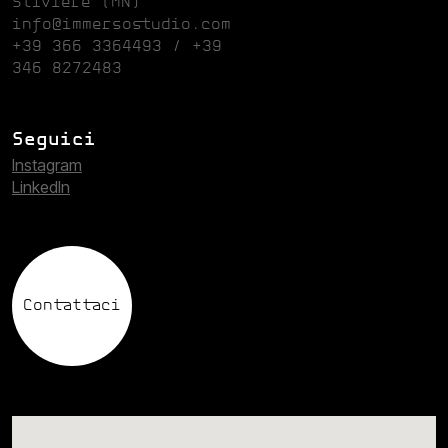
Stiviere (MN)
info@immersostudio.com
+39 366 3364493 / +39
346 8272483
Seguici
Instagram
Linkedln
Contattaci