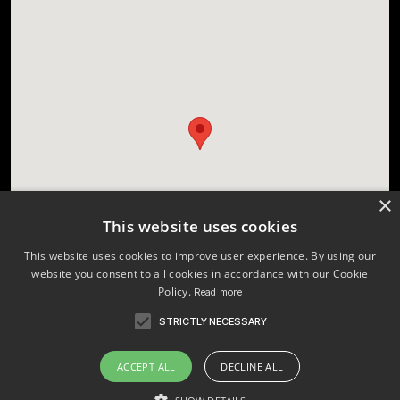
×
This website uses cookies
This website uses cookies to improve user experience. By using our
website you consent to all cookies in accordance with our Cookie
Policy.
Read more
STRICTLY NECESSARY
Licenses
Changelog
ACCEPT ALL
DECLINE ALL
Style Guide
Webflow