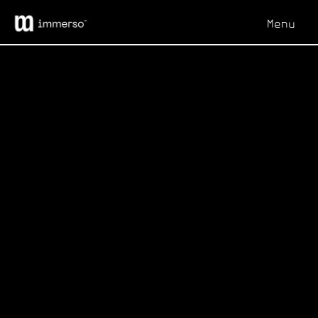
Menu
Chiudi
RISTORANTE HOTEL
SUN GARDEN
Cliente
Interni Group
Anno
2023
Servizio